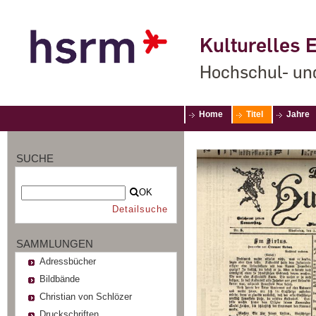
Kulturelles E
Hochschul- un
Home
Titel
Jahre
SUCHE
OK
Detailsuche
SAMMLUNGEN
Adressbücher
Bildbände
Christian von Schlözer
Druckschriften