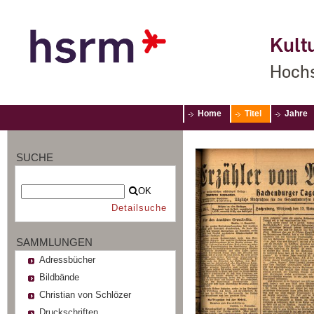
Kultu
Hochs
Home
Titel
Jahre
SUCHE
OK
Detailsuche
SAMMLUNGEN
Adressbücher
Bildbände
Christian von Schlözer
Druckschriften