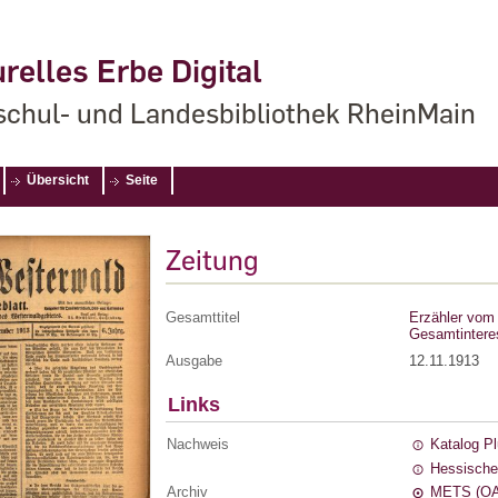
relles Erbe Digital
chul- und Landesbibliothek RheinMain
Übersicht
Seite
Zeitung
Gesamttitel
Erzähler vom 
Gesamtintere
Ausgabe
12.11.1913
Links
Nachweis
Katalog P
Hessische
Archiv
METS (OA