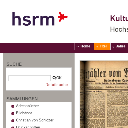
Kultu
Hochs
Home
Titel
Jahre
SUCHE
OK
Detailsuche
SAMMLUNGEN
Adressbücher
Bildbände
Christian von Schlözer
Druckschriften