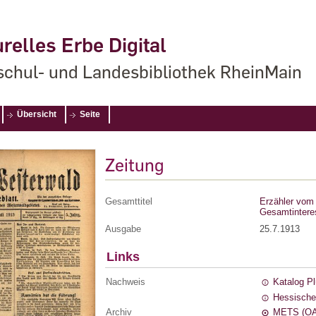
relles Erbe Digital
chul- und Landesbibliothek RheinMain
Übersicht
Seite
Zeitung
Gesamttitel
Erzähler vom 
Gesamtintere
Ausgabe
25.7.1913
Links
Nachweis
Katalog P
Hessische
Archiv
METS (OA