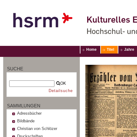
Kulturelles E
Hochschul- un
Home
Titel
Jahre
SUCHE
OK
Detailsuche
SAMMLUNGEN
Adressbücher
Bildbände
Christian von Schlözer
Druckschriften