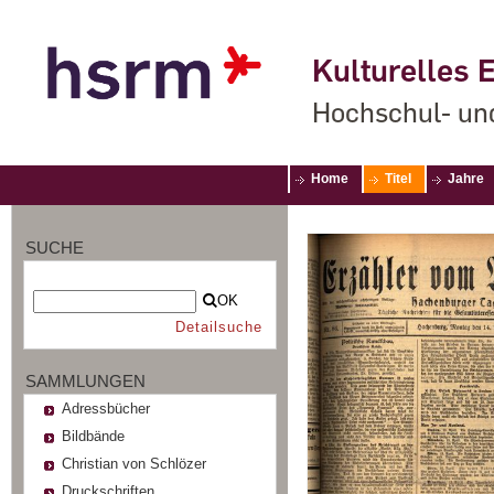
Kulturelles E
Hochschul- un
Home
Titel
Jahre
SUCHE
OK
Detailsuche
SAMMLUNGEN
Adressbücher
Bildbände
Christian von Schlözer
Druckschriften