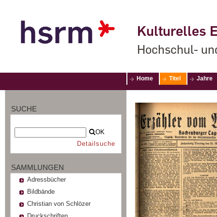
Kulturelles E
Hochschul- un
Home
Titel
Jahre
SUCHE
OK
Detailsuche
SAMMLUNGEN
Adressbücher
Bildbände
Christian von Schlözer
Druckschriften