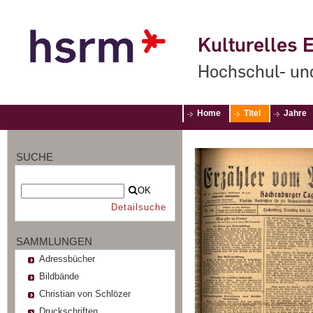
Kulturelles E
Hochschul- un
Home
Titel
Jahre
SUCHE
OK
Detailsuche
SAMMLUNGEN
Adressbücher
Bildbände
Christian von Schlözer
Druckschriften