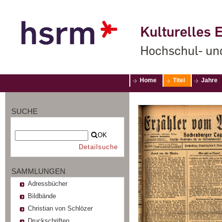
Kulturelles E
Hochschul- un
Home
Titel
Jahre
SUCHE
OK
Detailsuche
SAMMLUNGEN
Adressbücher
Bildbände
Christian von Schlözer
Druckschriften