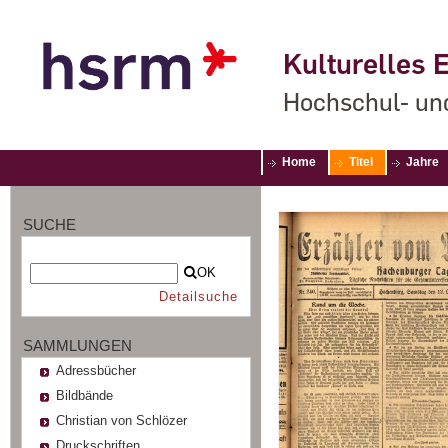
Kulturelles E
Hochschul- un
Home
Titel
Jahre
SUCHE
OK
Detailsuche
SAMMLUNGEN
Adressbücher
Bildbände
Christian von Schlözer
Druckschriften