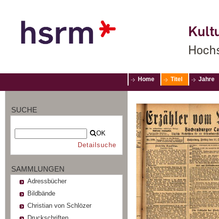
Kultu
Hochs
Home
Titel
Jahre
SUCHE
OK
Detailsuche
SAMMLUNGEN
Adressbücher
Bildbände
Christian von Schlözer
Druckschriften