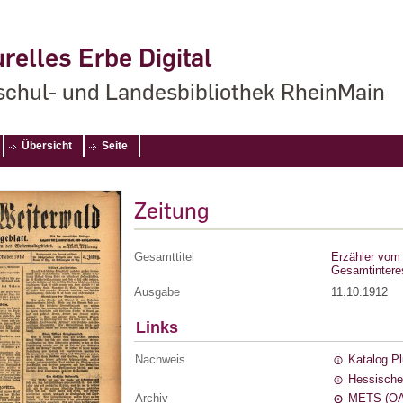
relles Erbe Digital
chul- und Landesbibliothek RheinMain
Übersicht
Seite
Zeitung
Gesamttitel
Erzähler vom 
Gesamtintere
Ausgabe
11.10.1912
Links
Nachweis
Katalog P
Hessische
Archiv
METS (OA