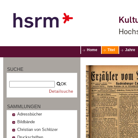
Kultu
Hochs
Home
Titel
Jahre
SUCHE
OK
Detailsuche
SAMMLUNGEN
Adressbücher
Bildbände
Christian von Schlözer
Druckschriften