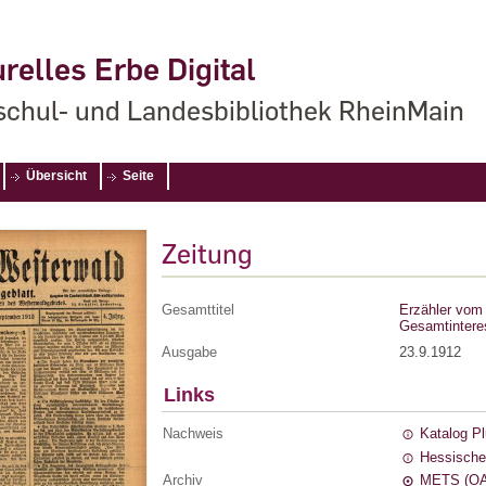
relles Erbe Digital
chul- und Landesbibliothek RheinMain
Übersicht
Seite
Zeitung
Gesamttitel
Erzähler vom 
Gesamtintere
Ausgabe
23.9.1912
Links
Nachweis
Katalog P
Hessische
Archiv
METS (OA