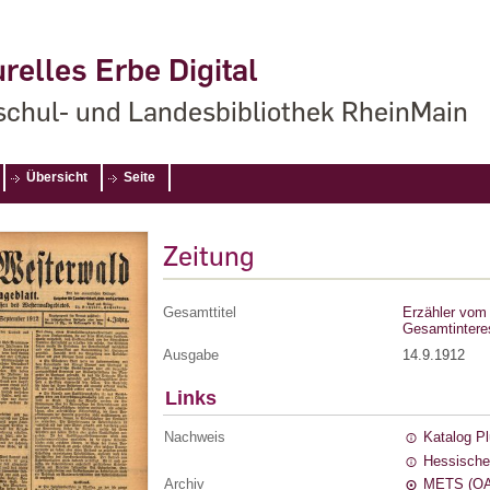
relles Erbe Digital
chul- und Landesbibliothek RheinMain
Übersicht
Seite
Zeitung
Gesamttitel
Erzähler vom 
Gesamtintere
Ausgabe
14.9.1912
Links
Nachweis
Katalog P
Hessische
Archiv
METS (OA