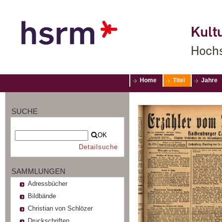
Kultu
Hochs
Home
Titel
Jahre
SUCHE
OK
Detailsuche
SAMMLUNGEN
Adressbücher
Bildbände
Christian von Schlözer
Druckschriften