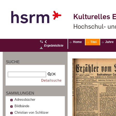
Kulturelles E
Hochschul- un
Home
Titel
Jahre
Ergebnisliste
SUCHE
OK
Detailsuche
SAMMLUNGEN
Adressbücher
Bildbände
Christian von Schlözer