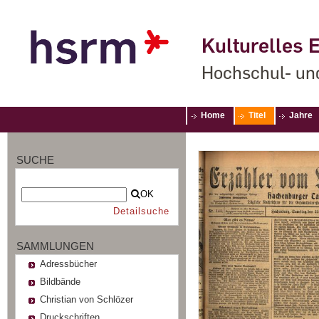
Kulturelles E
Hochschul- un
Home
Titel
Jahre
SUCHE
OK
Detailsuche
SAMMLUNGEN
Adressbücher
Bildbände
Christian von Schlözer
Druckschriften