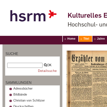
Kulturelles E
Hochschul- un
Home
Titel
Jahre
SUCHE
OK
Detailsuche
SAMMLUNGEN
Adressbücher
Bildbände
Christian von Schlözer
Druckschriften