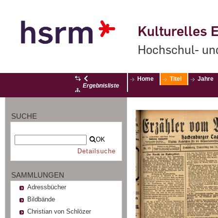
Kulturelles E
Hochschul- un
Home
Titel
Jahre
Ergebnisliste
SUCHE
OK
Detailsuche
SAMMLUNGEN
Adressbücher
Bildbände
Christian von Schlözer