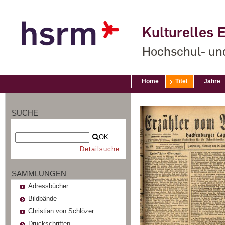
Kulturelles E
Hochschul- un
Home
Titel
Jahre
SUCHE
OK
Detailsuche
SAMMLUNGEN
Adressbücher
Bildbände
Christian von Schlözer
Druckschriften