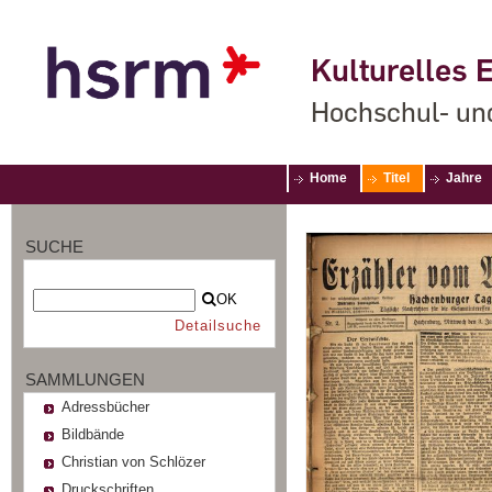
Kulturelles E
Hochschul- un
Home
Titel
Jahre
SUCHE
OK
Detailsuche
SAMMLUNGEN
Adressbücher
Bildbände
Christian von Schlözer
Druckschriften