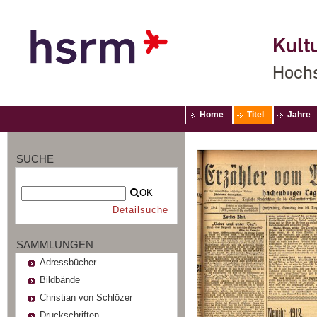
Kultu
Hochs
Home
Titel
Jahre
SUCHE
OK
Detailsuche
SAMMLUNGEN
Adressbücher
Bildbände
Christian von Schlözer
Druckschriften