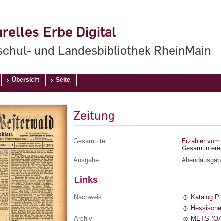
relles Erbe Digital
chul- und Landesbibliothek RheinMain
Übersicht
Seite
Zeitung
Gesamttitel
Erzähler vom 
Gesamtintere
Ausgabe
Abendausgab
Links
Nachweis
Katalog P
Hessische
Archiv
METS (OA