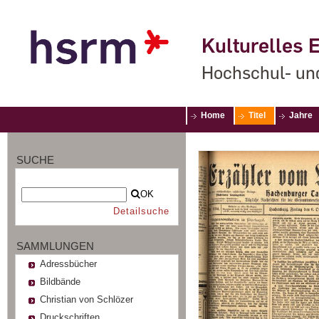
Kulturelles E
Hochschul- un
Home
Titel
Jahre
SUCHE
OK
Detailsuche
SAMMLUNGEN
Adressbücher
Bildbände
Christian von Schlözer
Druckschriften