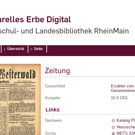
relles Erbe Digital
chul- und Landesbibliothek RheinMain
Übersicht
Seite
Zeitung
Gesamttitel
Erzähler vom 
Gesamtintere
Ausgabe
16.9.1911
Links
Nachweis
Katalog P
Hessische
Archiv
METS (OA