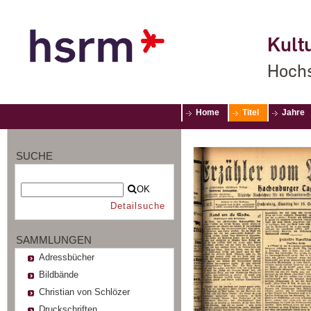
Kultu
Hochs
Home
Titel
Jahre
SUCHE
OK
Detailsuche
SAMMLUNGEN
Adressbücher
Bildbände
Christian von Schlözer
Druckschriften