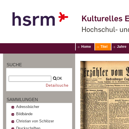
Kulturelles E
Hochschul- un
Home
Titel
Jahre
SUCHE
OK
Detailsuche
SAMMLUNGEN
Adressbücher
Bildbände
Christian von Schlözer
Druckschriften