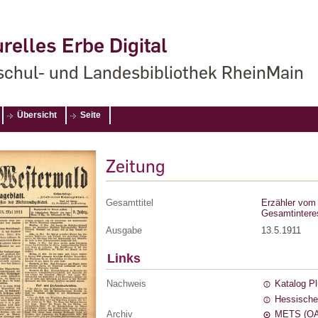
relles Erbe Digital
chul- und Landesbibliothek RheinMain
Übersicht
Seite
Zeitung
Gesamttitel
Erzähler vom 
Gesamtintere
Ausgabe
13.5.1911
Links
Nachweis
Katalog P
Hessische
Archiv
METS (OA