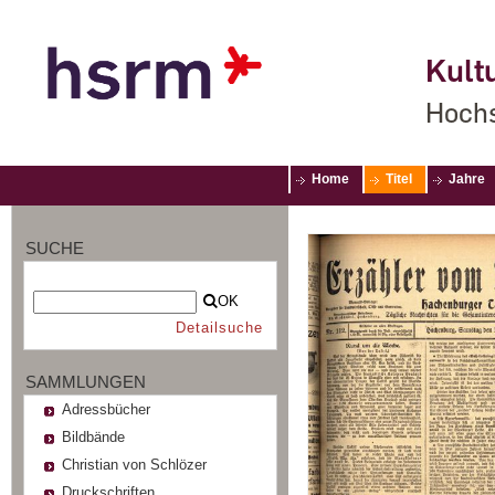
Kultu
Hochs
Home
Titel
Jahre
SUCHE
OK
Detailsuche
SAMMLUNGEN
Adressbücher
Bildbände
Christian von Schlözer
Druckschriften