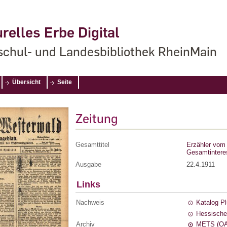
relles Erbe Digital
chul- und Landesbibliothek RheinMain
Übersicht
Seite
Zeitung
Gesamttitel
Erzähler vom 
Gesamtintere
Ausgabe
22.4.1911
Links
Nachweis
Katalog P
Hessische
Archiv
METS (OA