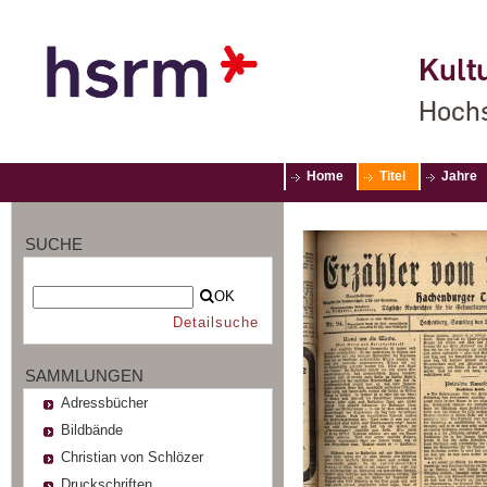
Kultu
Hochs
Home
Titel
Jahre
SUCHE
OK
Detailsuche
SAMMLUNGEN
Adressbücher
Bildbände
Christian von Schlözer
Druckschriften