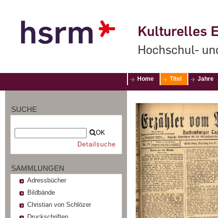
Kulturelles E
Hochschul- un
Home
Titel
Jahre
SUCHE
OK
Detailsuche
SAMMLUNGEN
Adressbücher
Bildbände
Christian von Schlözer
Druckschriften