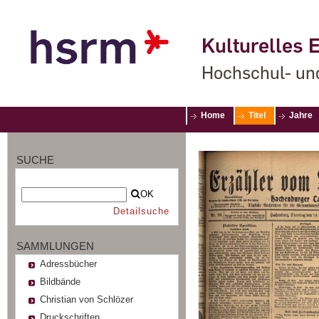
Kulturelles E
Hochschul- un
Home
Titel
Jahre
SUCHE
OK
Detailsuche
SAMMLUNGEN
Adressbücher
Bildbände
Christian von Schlözer
Druckschriften