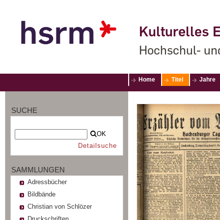
Kulturelles E
Hochschul- un
Home
Titel
Jahre
SUCHE
OK
Detailsuche
SAMMLUNGEN
Adressbücher
Bildbände
Christian von Schlözer
Druckschriften