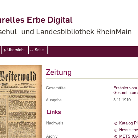
relles Erbe Digital
chul- und Landesbibliothek RheinMain
Übersicht
Seite
Zeitung
Gesamttitel
Erzähler vom 
Gesamtintere
Ausgabe
3.11.1910
Links
Nachweis
Katalog P
Hessische
Archiv
METS (OA