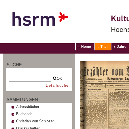
Kultu
Hochs
Home
Titel
Jahre
SUCHE
OK
Detailsuche
SAMMLUNGEN
Adressbücher
Bildbände
Christian von Schlözer
Druckschriften