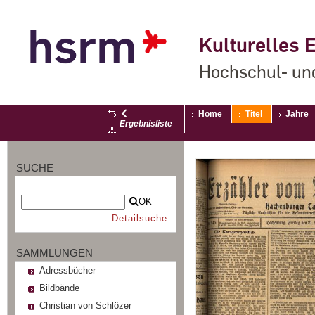
Kulturelles E
Hochschul- un
Home
Titel
Jahre
Ergebnisliste
SUCHE
OK
Detailsuche
SAMMLUNGEN
Adressbücher
Bildbände
Christian von Schlözer