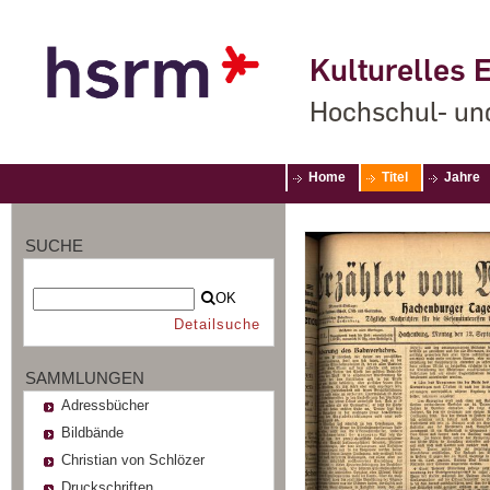
Kulturelles E
Hochschul- un
Home
Titel
Jahre
SUCHE
OK
Detailsuche
SAMMLUNGEN
Adressbücher
Bildbände
Christian von Schlözer
Druckschriften