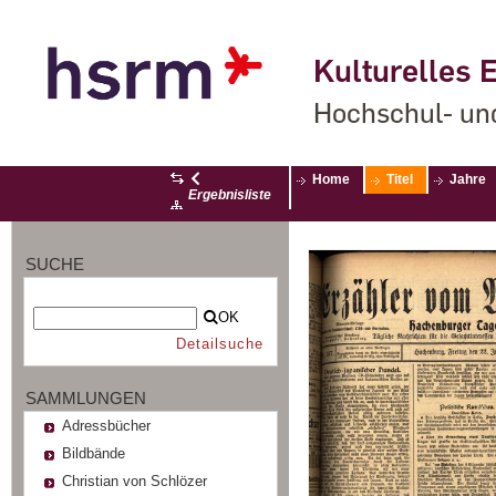
Kulturelles E
Hochschul- un
Home
Titel
Jahre
Ergebnisliste
SUCHE
OK
Detailsuche
SAMMLUNGEN
Adressbücher
Bildbände
Christian von Schlözer