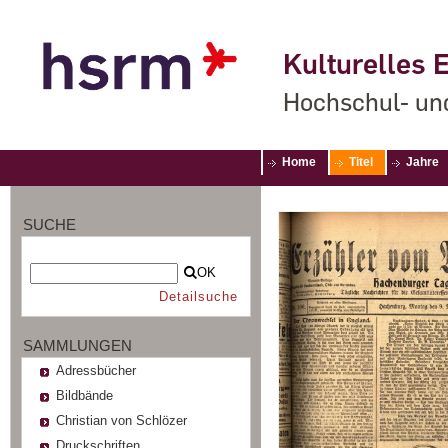
Kulturelles E
Hochschul- un
Home
Titel
Jahre
SUCHE
OK
Detailsuche
SAMMLUNGEN
Adressbücher
Bildbände
Christian von Schlözer
Druckschriften