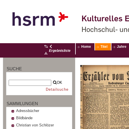
Kulturelles E
Hochschul- un
Home
Titel
Jahre
Ergebnisliste
SUCHE
OK
Detailsuche
SAMMLUNGEN
Adressbücher
Bildbände
Christian von Schlözer