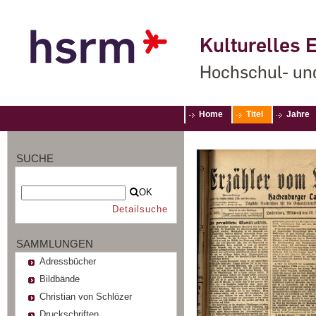
Kulturelles E
Hochschul- un
Home
Titel
Jahre
SUCHE
OK
Detailsuche
SAMMLUNGEN
Adressbücher
Bildbände
Christian von Schlözer
Druckschriften