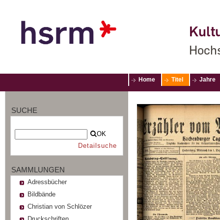
Kultu
Hochs
Home
Titel
Jahre
SUCHE
OK
Detailsuche
SAMMLUNGEN
Adressbücher
Bildbände
Christian von Schlözer
Druckschriften