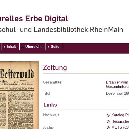
relles Erbe Digital
chul- und Landesbibliothek RheinMain
Inhalt
Übersicht
Seite
Zeitung
Gesamttitel
Erzähler vom 
Gesamtintere
Titel
Dezember 19
Links
Nachweis
Katalog P
Hessische
Archiv
METS (OA