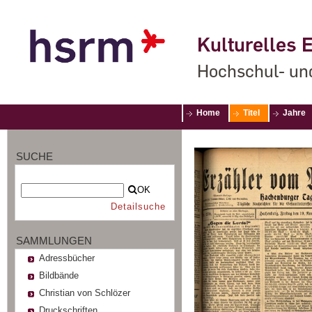
Kulturelles E
Hochschul- un
Home
Titel
Jahre
SUCHE
OK
Detailsuche
SAMMLUNGEN
Adressbücher
Bildbände
Christian von Schlözer
Druckschriften