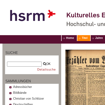
Kulturelles E
Hochschul- un
Home
Titel
Jahre
SUCHE
OK
Detailsuche
SAMMLUNGEN
Adressbücher
Bildbände
Christian von Schlözer
Druckschriften