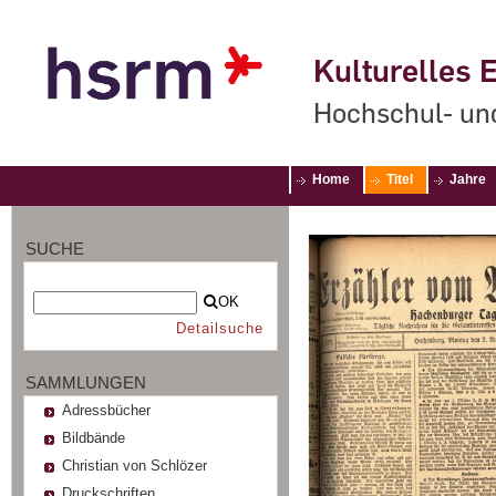
Kulturelles E
Hochschul- un
Home
Titel
Jahre
SUCHE
OK
Detailsuche
SAMMLUNGEN
Adressbücher
Bildbände
Christian von Schlözer
Druckschriften