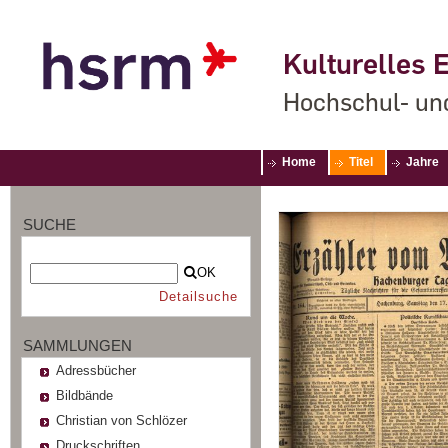
Kulturelles E
Hochschul- un
Home
Titel
Jahre
SUCHE
OK
Detailsuche
SAMMLUNGEN
Adressbücher
Bildbände
Christian von Schlözer
Druckschriften