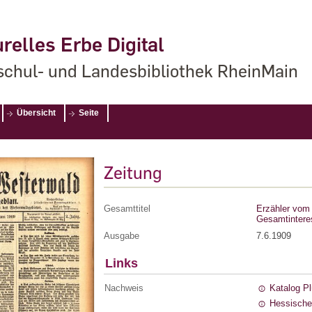
relles Erbe Digital
chul- und Landesbibliothek RheinMain
Übersicht
Seite
Zeitung
Gesamttitel
Erzähler vom 
Gesamtintere
Ausgabe
7.6.1909
Links
Nachweis
Katalog P
Hessische