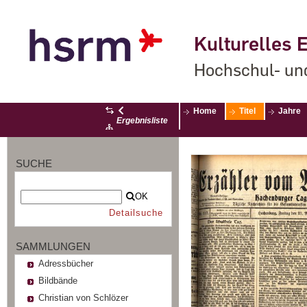
Kulturelles E
Hochschul- un
Home
Titel
Jahre
Ergebnisliste
SUCHE
OK
Detailsuche
SAMMLUNGEN
Adressbücher
Bildbände
Christian von Schlözer