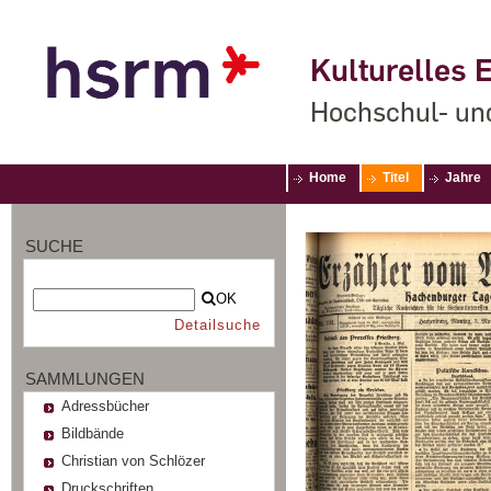
Kulturelles E
Hochschul- un
Home
Titel
Jahre
SUCHE
OK
Detailsuche
SAMMLUNGEN
Adressbücher
Bildbände
Christian von Schlözer
Druckschriften