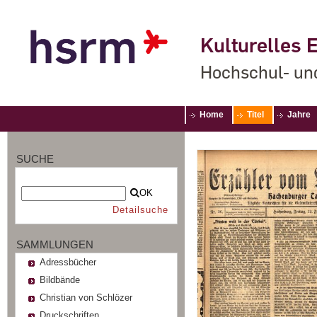
Kulturelles E
Hochschul- un
Home
Titel
Jahre
SUCHE
OK
Detailsuche
SAMMLUNGEN
Adressbücher
Bildbände
Christian von Schlözer
Druckschriften