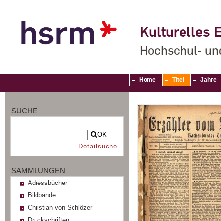
Kulturelles E
Hochschul- un
Home
Titel
Jahre
SUCHE
OK
Detailsuche
SAMMLUNGEN
Adressbücher
Bildbände
Christian von Schlözer
Druckschriften