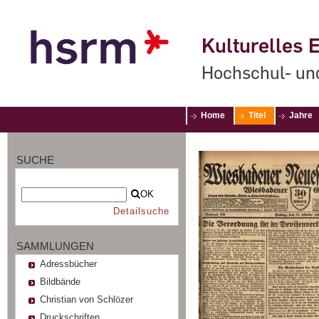
Kulturelles E
Hochschul- un
Home
Titel
Jahre
SUCHE
OK
Detailsuche
SAMMLUNGEN
Adressbücher
Bildbände
Christian von Schlözer
Druckschriften