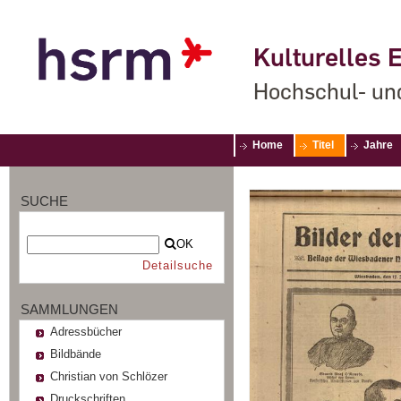
Kulturelles E
Hochschul- un
Home
Titel
Jahre
SUCHE
OK
Detailsuche
SAMMLUNGEN
Adressbücher
Bildbände
Christian von Schlözer
Druckschriften