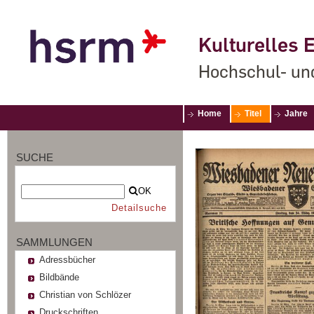
Kulturelles E
Hochschul- un
Home
Titel
Jahre
SUCHE
OK
Detailsuche
SAMMLUNGEN
Adressbücher
Bildbände
Christian von Schlözer
Druckschriften