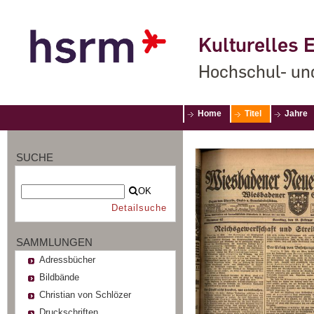
Kulturelles E
Hochschul- un
Home
Titel
Jahre
SUCHE
OK
Detailsuche
SAMMLUNGEN
Adressbücher
Bildbände
Christian von Schlözer
Druckschriften