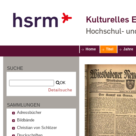
Kulturelles E
Hochschul- un
Home
Titel
Jahre
SUCHE
OK
Detailsuche
SAMMLUNGEN
Adressbücher
Bildbände
Christian von Schlözer
Druckschriften