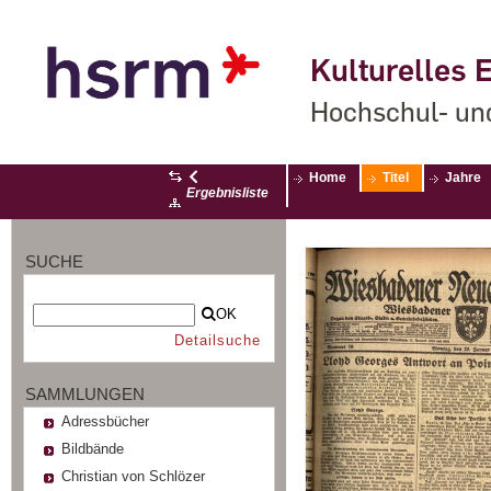
Kulturelles E
Hochschul- un
Home
Titel
Jahre
Ergebnisliste
SUCHE
OK
Detailsuche
SAMMLUNGEN
Adressbücher
Bildbände
Christian von Schlözer